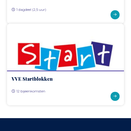
1 dagdeel (2,5 uur)
VVE Startblokken
12 bijeenkomsten