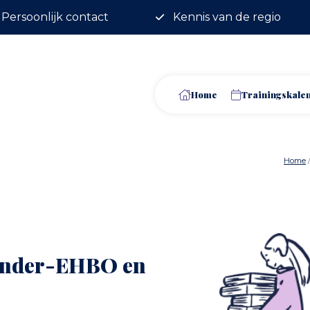
Persoonlijk contact
Kennis van de regio
Home
Trainingskale
Home
inder-EHBO en