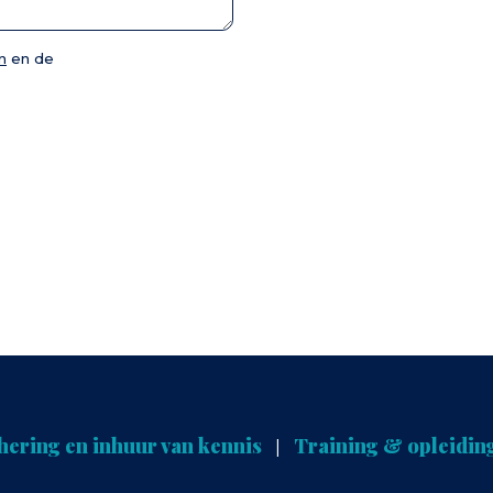
n
en de
hering en inhuur van kennis
Training & opleidin
|