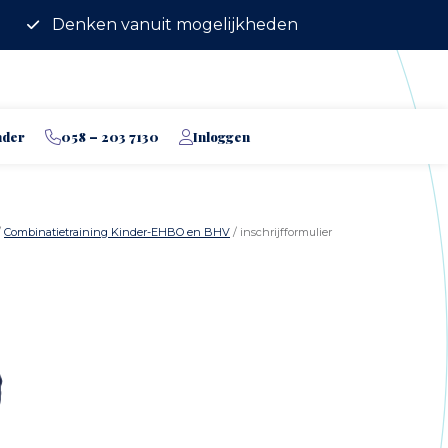
Denken vanuit mogelijkheden
nder
058 – 203 7130
Inloggen
/
Combinatietraining Kinder-EHBO en BHV
/ inschrijfformulier