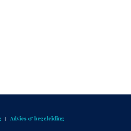
g
Advies & begeleiding
|